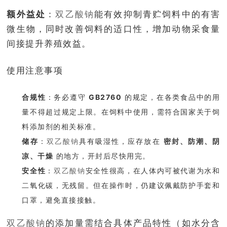
额外益处
：
双乙酸钠
能有效抑制青贮饲料中的有害
微生物，同时改善饲料的适口性，增加动物采食量
间接提升养殖效益。
使用注意事项
合规性
：务必遵守
GB2760
的规定，在各类食品中的用
量不得超过规定上限。在饲料中使用，需符合国家关于饲
料添加剂的相关标准。
储存
：
双乙酸钠
具有吸湿性，应存放在
密封、防潮、阴
凉、干燥
的地方，开封后尽快用完。
安全性
：
双乙酸钠
安全性很高，在人体内可被代谢为水和
二氧化碳，无残留。但在操作时，仍建议佩戴防护手套和
口罩，避免直接接触。
双乙酸钠
的添加量需结合具体产品特性（如水分含