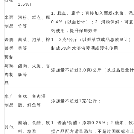
1.5%）
1. 糕点、腐竹：直接加入面粉/米浆，
米面
河粉、糕点、腐
0.4%（以面粉计）；2. 河粉保鲜：可
制品
竹等
钙使用，提升保鲜效果
酱腌
酱菜、泡菜、榨
1 - 3克/公斤（以鲜菜或成品总质量计
菜类
菜等
制成5%的水溶液喷洒或浸泡使用
预制
与熟
卤肉、火腿、香
添加量不超过3.0克/公斤（以成品质量
肉制
肠等
品
水产
鱼糕、鱼肉灌
添加量不超过1克/公斤；
制品
肠、鲜鱼等
酱油、食醋、饮
1. 酱油/食醋：添加0.25%；2.糖浆、
其他
料、糖浆
据产品配方适量添加，不超过国家标准