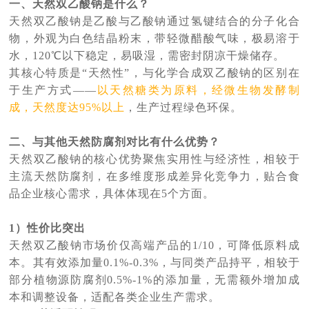
一、
天然双乙酸钠
是什么
？
天然双乙酸钠
是乙酸与乙酸钠通过氢键结合的分子化合
物，外观为白色结晶粉末，带轻微醋酸气味，极易溶于
水，120℃以下稳定，易吸湿，需密封阴凉干燥储存。
其核心特质是“天然性”，与化学合成双乙酸钠的区别在
于生产方式——
以天然糖类为原料，经微生物发酵制
成，天然度达95%以上
，生产过程绿色环保。
二、
与
其他天然防腐剂
对比有什么优势
？
天然双乙酸钠
的核心优势聚焦实用性与经济性，相较于
主流天然防腐剂，在多维度形成差异化竞争力，贴合食
品企业核心需求，具体体现在5个方面。
1）性价比突出
天然双乙酸钠
市场价仅高端产品的1/10，可降低原料成
本。
其有效添加量
0.1%-0.3%，与同类产品持平，相较于
部分植物源防腐剂0.5%-1%的添加量，无需额外增加成
本和调整设备，适配各类企业生产需求。