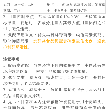
原粮、豆干类、
1.0
稻谷、卤豆
配成溶液添加，发挥霉
熟制水产品
干、即食鱼干
菌抑制优势
2. 用量控制重点：常规添加量0.1%-0.3%，严格遵循国
标限量；复配时，各成分用量占其最大使用量比例之和
≤1，避免违规。
3. 复配应用重点：优先与
乳链球菌素
、
纳他霉素
复配，
弥补抑菌局限；
发酵类食品复配需确定最佳比例，避免
抑制酵母活性
。
注意事项
1. 酸碱度适配：酸性环境下抑菌效果更优，中性或碱性
环境效能略降，可根据产品酸碱度微调添加量。
2. 储存要求：易吸湿，需密封置于阴凉干燥处，开封后
尽快使用，避免结晶结块。
3. 添加方式：易溶于水，添加时需均匀混合，高温加工
食品可提前混入原料。
4. 提示：目前在国内还未被批准被使用于用于肉罐头、
发酵面制品。另外不建议单一用于酵母菌含量高的食