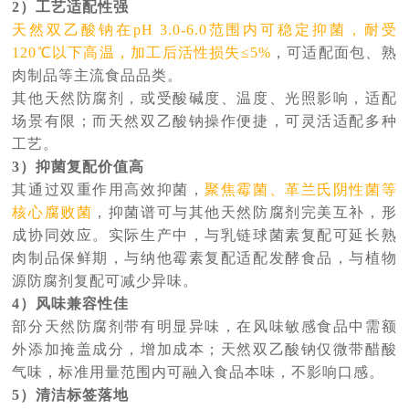
2）工艺适配性强
天然双乙酸钠
在pH 3.0-6.0范围内可稳定抑菌，耐受
120℃以下高温，加工后活性损失≤5%
，可适配面包、熟
肉制品等主流食品品类。
其他天然防腐剂，或受酸碱度、温度、光照影响，适配
场景有限；而
天然双乙酸钠
操作便捷，可灵活适配多种
工艺。
3）抑菌复配价值高
其通过双重作用
高效抑菌
，
聚焦霉菌、革兰氏阴性菌等
核心腐败菌
，抑菌谱可与其他天然防腐剂完美互补，形
成协同效应。实际生产中，与
乳链球菌素
复配可延长熟
肉制品保鲜期，与
纳他霉素
复配适配发酵食品，与植物
源防腐剂复配可减少异味。
4）风味兼容性佳
部分天然防腐剂带有明显异味，在风味敏感食品中需额
外添加掩盖成分，增加成本；
天然双乙酸钠
仅微带醋酸
气味，标准用量范围内可融入食品本味，不影响口感。
5）清洁标签落地