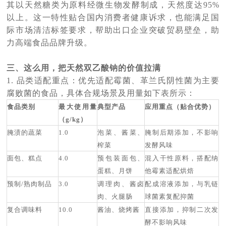
其以天然糖类为原料经微生物发酵制成，天然度达95%
以上。这一特性贴合国内消费者健康诉求，也能满足国
际市场清洁标签要求，帮助出口企业突破贸易壁垒，助
力高端食品品牌升级。
三、这么用，把天然双乙酸钠的价值拉满
1. 品类适配重点：优先适配霉菌、革兰氏阴性菌为主要
腐败菌的食品，具体合规场景及用量如下表所示：
食品类别
最大使用量
典型产品
应用重点（贴合优势）
（g/kg）
腌渍的蔬菜
1.0
泡菜、酱菜、
腌制后期添加，不影响
榨菜
发酵风味
面包、糕点
4.0
预包装面包、
混入干性原料，搭配纳
蛋糕、月饼
他霉素适配烘焙
预制/熟肉制品
3.0
调理肉、酱卤
配成溶液添加，与乳链
肉、火腿肠
球菌素复配抑菌
复合调味料
10.0
酱油、烧烤酱
直接添加，抑制二次发
酵不影响风味