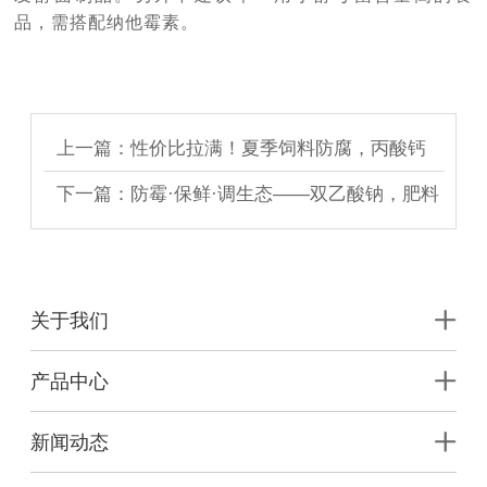
品，需搭配纳他霉素。
上一篇：性价比拉满！夏季饲料防腐，丙酸钙
vs双乙酸钠怎么选？
下一篇：防霉·保鲜·调生态——双乙酸钠，肥料
储存与农业养护的多面手
关于我们
产品中心
新闻动态